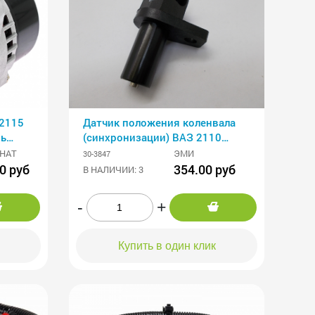
,2115
Датчик положения коленвала
нь
(синхронизации) ВАЗ 2110
впрыск 30.3847
НАТ
ЭМИ
30-3847
0 руб
354.00 руб
В НАЛИЧИИ: 3
-
+
Купить в один клик