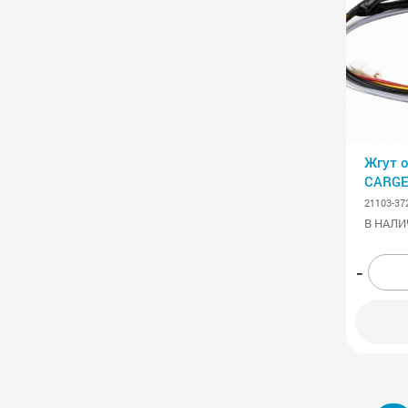
Жгут 
CARG
21103-37
В НАЛИ
-