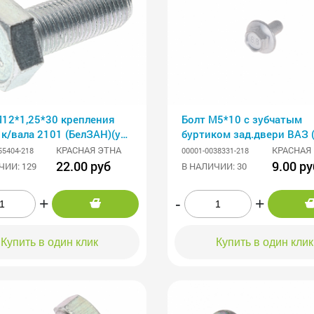
М12*1,25*30 крепления
Болт М5*10 с зубчатым
к/вала 2101 (БелЗАН)(уп.
буртиком зад.двери ВАЗ (
КРАСНАЯ ЭТНА
КРАСНАЯ
55404-218
00001-0038331-218
22.00 руб
9.00 ру
ЧИИ: 129
В НАЛИЧИИ: 30
+
-
+
Купить в один клик
Купить в один клик