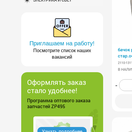
Приглашаем на работу!
бачок
Посмотрите список наших
стар.
вакансий
2110-131
В НАЛИ
Оформлять заказ
-
стало удобнее!
Программа оптового заказа
запчастей ZP495
Узнать подробнее