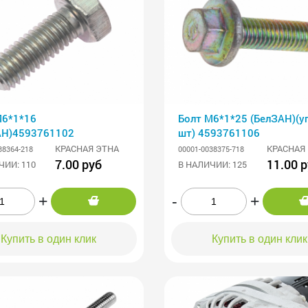
М6*1*16
Болт М6*1*25 (БелЗАН)(уп. 50
АН)4593761102
шт) 4593761106
КРАСНАЯ ЭТНА
КРАСНАЯ
38364-218
00001-0038375-718
7.00 руб
11.00 
ЧИИ: 110
В НАЛИЧИИ: 125
+
-
+
Купить в один клик
Купить в один клик