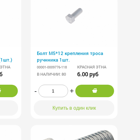
Болт М5*12 крепления троса
1шт.)
ручнника 1шт.
 ЭТНА
КРАСНАЯ ЭТНА
00001-0009776-118
б
6.00 руб
В НАЛИЧИИ: 80
-
+
Купить в один клик