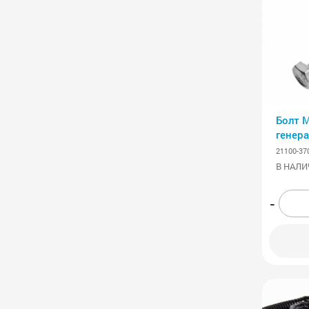
Болт 
генера
21100-37
В НАЛИ
-