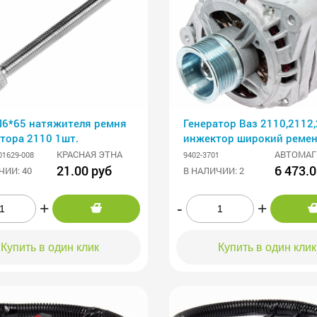
М6*65 натяжителя ремня
Генератор Ваз 2110,2112
тора 2110 1шт.
инжектор широкий реме
14В/80 А/ AM
КРАСНАЯ ЭТНА
АВТОМАГ
01629-008
9402-3701
21.00 руб
6 473.0
ЧИИ: 40
В НАЛИЧИИ: 2
+
-
+
Купить в один клик
Купить в один клик