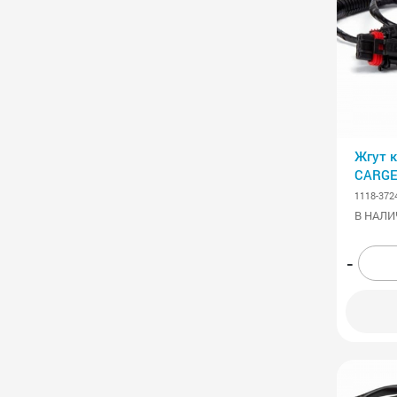
Жгут 
CARG
1118-372
В НАЛИ
-