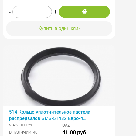
-
+
Купить в один клик
514 Кольцо уплотнительное пастели
распредвалов ЗМЗ-51432 Евро-4
(уплотнитель кры
UAZ
51432-1003029
41.00 руб
В НАЛИЧИИ: 40